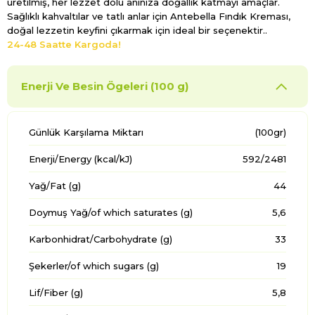
üretilmiş, her lezzet dolu anınıza doğallık katmayı amaçlar.
Sağlıklı kahvaltılar ve tatlı anlar için Antebella Fındık Kreması,
doğal lezzetin keyfini çıkarmak için ideal bir seçenektir..
24-48 Saatte Kargoda!
Enerji Ve Besin Ögeleri (100 g)
Günlük Karşılama Miktarı
(100gr)
Enerji/Energy (kcal/kJ)
592/2481
Yağ/Fat (g)
44
Doymuş Yağ/of which saturates (g)
5,6
Karbonhidrat/Carbohydrate (g)
33
Şekerler/of which sugars (g)
19
Lif/Fiber (g)
5,8