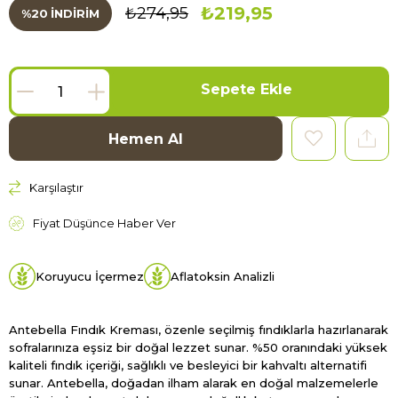
₺219,95
₺274,95
%
20
İNDIRIM
Karşılaştır
Fiyat Düşünce Haber Ver
Koruyucu İçermez
Aflatoksin Analizli
Antebella Fındık Kreması, özenle seçilmiş fındıklarla hazırlanarak
sofralarınıza eşsiz bir doğal lezzet sunar. %50 oranındaki yüksek
kaliteli fındık içeriği, sağlıklı ve besleyici bir kahvaltı alternatifi
sunar. Antebella, doğadan ilham alarak en doğal malzemelerle