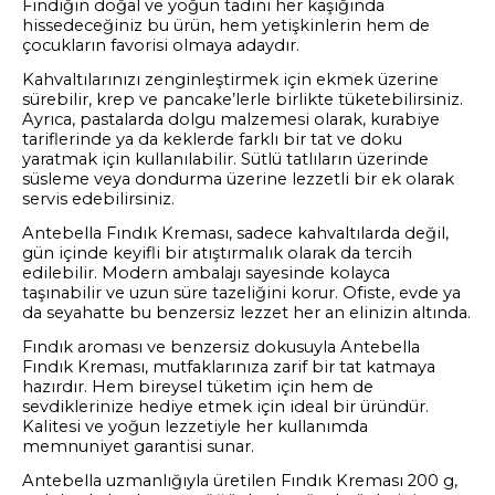
Fındığın doğal ve yoğun tadını her kaşığında
hissedeceğiniz bu ürün, hem yetişkinlerin hem de
çocukların favorisi olmaya adaydır.
Kahvaltılarınızı zenginleştirmek için ekmek üzerine
sürebilir, krep ve pancake’lerle birlikte tüketebilirsiniz.
Ayrıca, pastalarda dolgu malzemesi olarak, kurabiye
tariflerinde ya da keklerde farklı bir tat ve doku
yaratmak için kullanılabilir. Sütlü tatlıların üzerinde
süsleme veya dondurma üzerine lezzetli bir ek olarak
servis edebilirsiniz.
Antebella Fındık Kreması, sadece kahvaltılarda değil,
gün içinde keyifli bir atıştırmalık olarak da tercih
edilebilir. Modern ambalajı sayesinde kolayca
taşınabilir ve uzun süre tazeliğini korur. Ofiste, evde ya
da seyahatte bu benzersiz lezzet her an elinizin altında.
Fındık aroması ve benzersiz dokusuyla Antebella
Fındık Kreması, mutfaklarınıza zarif bir tat katmaya
hazırdır. Hem bireysel tüketim için hem de
sevdiklerinize hediye etmek için ideal bir üründür.
Kalitesi ve yoğun lezzetiyle her kullanımda
memnuniyet garantisi sunar.
Antebella uzmanlığıyla üretilen Fındık Kreması 200 g,