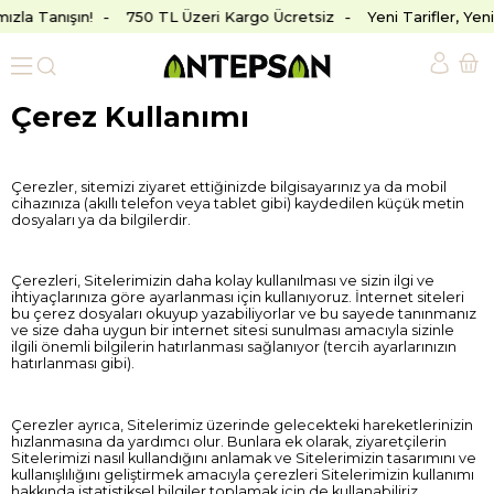
ızla Tanışın!
750 TL Üzeri Kargo Ücretsiz
Yeni Tarifler, Yen
Çerez Kullanımı
Çerezler, sitemizi ziyaret ettiğinizde bilgisayarınız ya da mobil
cihazınıza (akıllı telefon veya tablet gibi) kaydedilen küçük metin
dosyaları ya da bilgilerdir.
Çerezleri, Sitelerimizin daha kolay kullanılması ve sizin ilgi ve
ihtiyaçlarınıza göre ayarlanması için kullanıyoruz. İnternet siteleri
bu çerez dosyaları okuyup yazabiliyorlar ve bu sayede tanınmanız
ve size daha uygun bir internet sitesi sunulması amacıyla sizinle
ilgili önemli bilgilerin hatırlanması sağlanıyor (tercih ayarlarınızın
hatırlanması gibi).
Çerezler ayrıca, Sitelerimiz üzerinde gelecekteki hareketlerinizin
hızlanmasına da yardımcı olur. Bunlara ek olarak, ziyaretçilerin
Sitelerimizi nasıl kullandığını anlamak ve Sitelerimizin tasarımını ve
kullanışlılığını geliştirmek amacıyla çerezleri Sitelerimizin kullanımı
hakkında istatistiksel bilgiler toplamak için de kullanabiliriz.