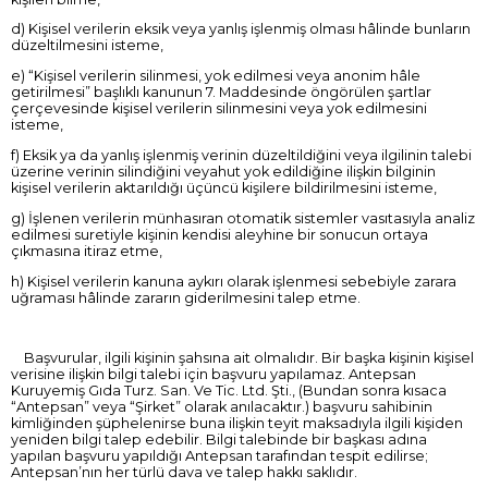
d) Kişisel verilerin eksik veya yanlış işlenmiş olması hâlinde bunların
düzeltilmesini isteme,
e) “Kişisel verilerin silinmesi, yok edilmesi veya anonim hâle
getirilmesi” başlıklı kanunun 7. Maddesinde öngörülen şartlar
çerçevesinde kişisel verilerin silinmesini veya yok edilmesini
isteme,
f) Eksik ya da yanlış işlenmiş verinin düzeltildiğini veya ilgilinin talebi
üzerine verinin silindiğini veyahut yok edildiğine ilişkin bilginin
kişisel verilerin aktarıldığı üçüncü kişilere bildirilmesini isteme,
g) İşlenen verilerin münhasıran otomatik sistemler vasıtasıyla analiz
edilmesi suretiyle kişinin kendisi aleyhine bir sonucun ortaya
çıkmasına itiraz etme,
h) Kişisel verilerin kanuna aykırı olarak işlenmesi sebebiyle zarara
uğraması hâlinde zararın giderilmesini talep etme.
Başvurular, ilgili kişinin şahsına ait olmalıdır. Bir başka kişinin kişisel
verisine ilişkin bilgi talebi için başvuru yapılamaz. Antepsan
Kuruyemiş Gıda Turz. San. Ve Tic. Ltd. Şti., (Bundan sonra kısaca
“Antepsan” veya “Şirket” olarak anılacaktır.) başvuru sahibinin
kimliğinden şüphelenirse buna ilişkin teyit maksadıyla ilgili kişiden
yeniden bilgi talep edebilir. Bilgi talebinde bir başkası adına
yapılan başvuru yapıldığı Antepsan tarafından tespit edilirse;
Antepsan’nın her türlü dava ve talep hakkı saklıdır.