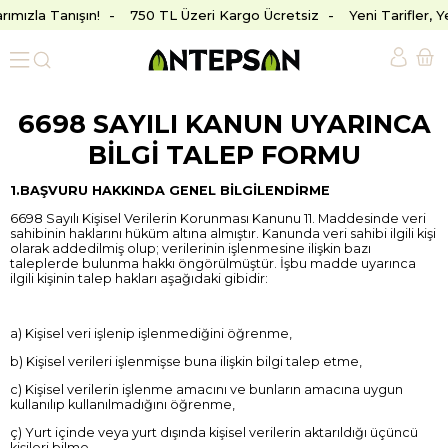
rımızla Tanışın!
750 TL Üzeri Kargo Ücretsiz
Yeni Tarifler, 
6698 SAYILI KANUN UYARINCA
BİLGİ TALEP FORMU
1.BAŞVURU HAKKINDA GENEL BİLGİLENDİRME
6698 Sayılı Kişisel Verilerin Korunması Kanunu 11. Maddesinde veri
sahibinin haklarını hüküm altına almıştır. Kanunda veri sahibi ilgili kişi
olarak addedilmiş olup; verilerinin işlenmesine ilişkin bazı
taleplerde bulunma hakkı öngörülmüştür. İşbu madde uyarınca
ilgili kişinin talep hakları aşağıdaki gibidir:
a) Kişisel veri işlenip işlenmediğini öğrenme,
b) Kişisel verileri işlenmişse buna ilişkin bilgi talep etme,
c) Kişisel verilerin işlenme amacını ve bunların amacına uygun
kullanılıp kullanılmadığını öğrenme,
ç) Yurt içinde veya yurt dışında kişisel verilerin aktarıldığı üçüncü
kişileri bilme,