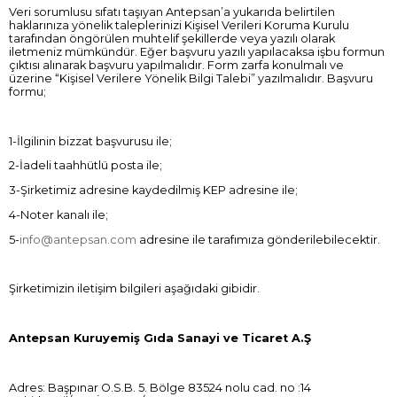
Veri sorumlusu sıfatı taşıyan Antepsan’a yukarıda belirtilen
haklarınıza yönelik taleplerinizi Kişisel Verileri Koruma Kurulu
tarafından öngörülen muhtelif şekillerde veya yazılı olarak
iletmeniz mümkündür. Eğer başvuru yazılı yapılacaksa işbu formun
çıktısı alınarak başvuru yapılmalıdır. Form zarfa konulmalı ve
üzerine “Kişisel Verilere Yönelik Bilgi Talebi” yazılmalıdır. Başvuru
formu;
1-İlgilinin bizzat başvurusu ile;
2-İadeli taahhütlü posta ile;
3-Şirketimiz adresine kaydedilmiş KEP adresine ile;
4-Noter kanalı ile;
5-
info@antepsan.com
adresine ile tarafımıza gönderilebilecektir.
Şirketimizin iletişim bilgileri aşağıdaki gibidir.
Antepsan Kuruyemiş Gıda Sanayi ve Ticaret A.Ş
Adres: Başpınar O.S.B. 5. Bölge 83524 nolu cad. no :14