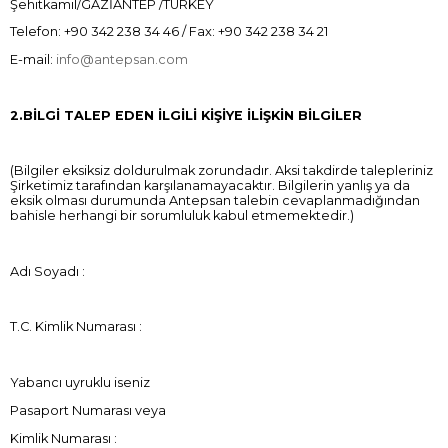
Şehitkamil/GAZİANTEP /TURKEY
Telefon: +90 342 238 34 46 / Fax: +90 342 238 34 21
E-mail:
info@antepsan.com
2.BİLGİ TALEP EDEN İLGİLİ KİŞİYE İLİŞKİN BİLGİLER
(Bilgiler eksiksiz doldurulmak zorundadır. Aksi takdirde talepleriniz
Şirketimiz tarafından karşılanamayacaktır. Bilgilerin yanlış ya da
eksik olması durumunda Antepsan talebin cevaplanmadığından
bahisle herhangi bir sorumluluk kabul etmemektedir.)
Adı Soyadı :
T.C. Kimlik Numarası :
Yabancı uyruklu iseniz
Pasaport Numarası veya
Kimlik Numarası :