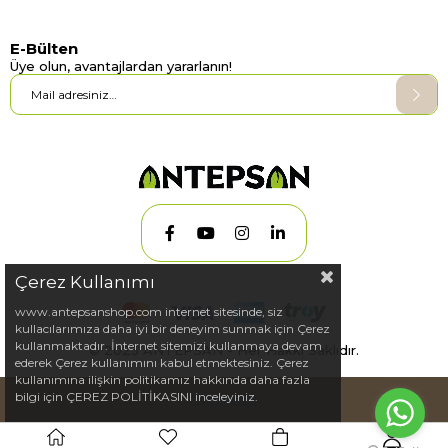
E-Bülten
Üye olun, avantajlardan yararlanın!
Çerez Kullanımı
www.antepsanshop.com internet sitesinde, siz
kullacılarımıza daha iyi bir deneyim sunmak için Çerez
kullanmaktadır. İnternet sitemizi kullanmaya devam
© 2025 ANTEPSAN - Her Hakkı Saklıdır.
ederek Çerez kullanımını kabul etmektesiniz. Çerez
kullanımına ilişkin politikamız hakkında daha fazla
bilgi için ÇEREZ POLİTİKASINI inceleyiniz.