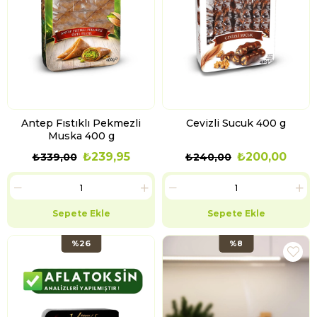
Antep Fıstıklı Pekmezli
Cevizli Sucuk 400 g
Muska 400 g
₺239,95
₺200,00
₺339,00
₺240,00
Sepete Ekle
Sepete Ekle
%26
%8