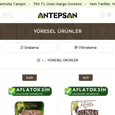
rımızla Tanışın!
750 TL Üzeri Kargo Ücretsiz
Yeni Tarifler, 
YÖRESEL ÜRÜNLER
Sıralama
Filtreleme
YÖRESEL ÜRÜNLER
%29
%17