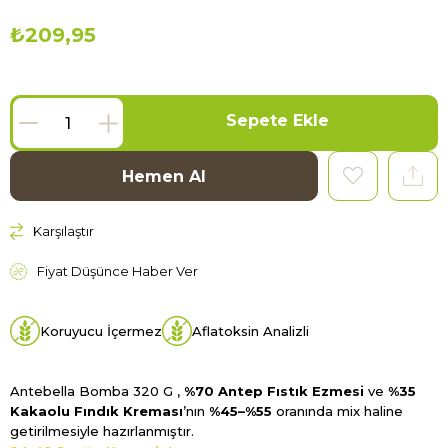
₺209,95
Karşılaştır
Fiyat Düşünce Haber Ver
Koruyucu İçermez
Aflatoksin Analizli
Antebella Bomba 320 G ,
%70 Antep Fıstık Ezmesi
ve
%35
Kakaolu Fındık Kreması
’nın
%45–%55
oranında mix haline
getirilmesiyle hazırlanmıştır.