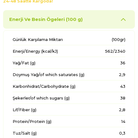
24-48 Saatte Kargoda!
Enerji Ve Besin Ögeleri (100 g)
Günlük Karşılama Miktarı
(100gr)
Enerji/Energy (kcal/kJ)
562/2340
Yağ/Fat (g)
36
Doymuş Yağ/of which saturates (g)
2,9
Karbonhidrat/Carbohydrate (g)
43
Şekerler/of which sugars (g)
38
Lif/Fiber (g)
2,8
Protein/Protein (g)
14
Tuz/Salt (g)
0,3