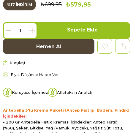
₺579,95
₺699,95
%
17
İNDIRIM
Karşılaştır
Fiyat Düşünce Haber Ver
Koruyucu İçermez
Aflatoksin Analizli
Antebella 3'lü Krema Paketi (Antep Fıstığı, Badem, Fındık)
İçindekiler;
-
200 Gr Antebella Fıstık Kreması İçindekiler: Antep Fıstığı
(%30), Şeker, Bitkisel Yağ (Pamuk, Ayçiçek), Yağsız Süt Tozu,