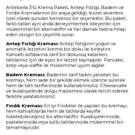
Antebella 3'lü Krema Paketi, Antep Fıstığı, Badem ve
Fındık Kremalarının bir araya geldiği, lezzet severlere
özel olarak sunulan benzersiz bir seçenektir. Bu paket,
farklı tatları aynı anda deneyimlemek isteyenler için
mükemmel bir alternatiftir ve her damak tadına hitap
eden zengin bir çeşitlilik sunar.
Antep Fıstığı Kreması:
Antep fıstığının yoğun ve
aromatik lezzetini kremsi bir doku ile birleştirir.
Kahvaltı sofralarına zarif bir dokunuş katarken,
tatlılarınız için de eşsiz bir lezzet kaynağıdır. Pancake,
krep veya waffle ile mükemmel uyum sağlar.
Badem Kreması:
Bademin zarif tadını yansıtan bu
kremayı, hem sade bir şekilde ekmek üzerine sürerek
hem de tatlı tariflerinizde kullanabilirsiniz. Cheesecake
ve kurabiyelerde dolgu malzemesi olarak tercih ederek
farklılık yaratabilirsiniz.
Fındık Kreması:
En iyi Fındıklar ile yapılan bu kremayı,
hem kahvaltılarda hem de tatlılarda keyifle
tüketebileceğiniz bir alternatiftir. Kurabiyelerinizde,
pastalarınızda veya sütlü tatlılarınızda mükemmel bir
tamamlayıcıdır.