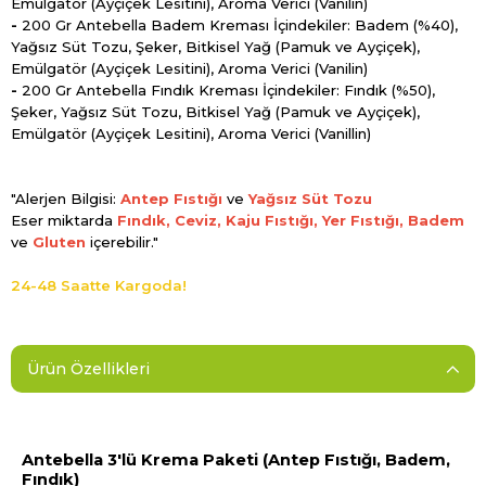
Emülgatör (Ayçiçek Lesitini), Aroma Verici (Vanilin)
-
200 Gr Antebella Badem Kreması İçindekiler: Badem (%40),
Yağsız Süt Tozu, Şeker, Bitkisel Yağ (Pamuk ve Ayçiçek),
Emülgatör (Ayçiçek Lesitini), Aroma Verici (Vanilin)
-
200 Gr Antebella Fındık Kreması İçindekiler: Fındık (%50),
Şeker, Yağsız Süt Tozu, Bitkisel Yağ (Pamuk ve Ayçiçek),
Emülgatör (Ayçiçek Lesitini), Aroma Verici (Vanillin)
"Alerjen Bilgisi:
Antep Fıstığı
ve
Yağsız Süt Tozu
Eser miktarda
Fındık, Ceviz, Kaju Fıstığı, Yer Fıstığı, Badem
ve
Gluten
içerebilir."
24-48 Saatte Kargoda!
Ürün Özellikleri
Antebella 3'lü Krema Paketi (Antep Fıstığı, Badem,
Fındık)